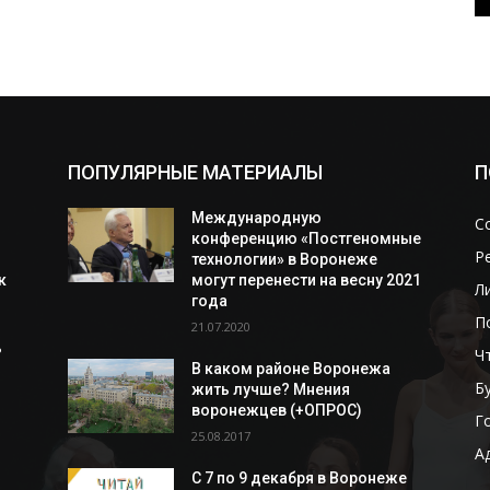
ПОПУЛЯРНЫЕ МАТЕРИАЛЫ
П
Международную
С
конференцию «Постгеномные
Р
технологии» в Воронеже
к
могут перенести на весну 2021
Л
года
П
21.07.2020
ь
Ч
В каком районе Воронежа
Б
жить лучше? Мнения
воронежцев (+ОПРОС)
Г
25.08.2017
А
С 7 по 9 декабря в Воронеже