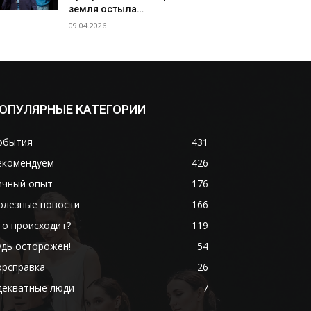
земля остыла…
09.04.2026
ОПУЛЯРНЫЕ КАТЕГОРИИ
обытия
431
екомендуем
426
ичный опыт
176
олезные новости
166
то происходит?
119
удь осторожен!
54
орсправка
26
декватные люди
7