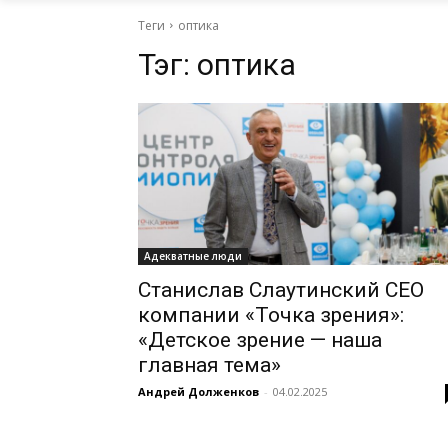
Теги
оптика
Тэг:
оптика
Адекватные люди
Станислав Слаутинский CEO
компании «Точка зрения»:
«Детское зрение — наша
главная тема»
Андрей Долженков
-
04.02.2025