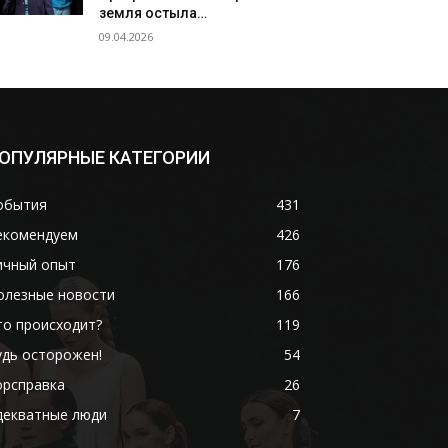
земля остыла…
09.04.2026
ОПУЛЯРНЫЕ КАТЕГОРИИ
обытия
431
екомендуем
426
ичный опыт
176
олезные новости
166
то происходит?
119
удь осторожен!
54
орсправка
26
декватные люди
7