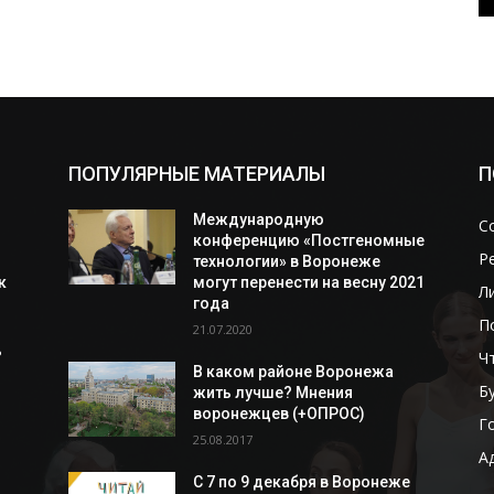
ПОПУЛЯРНЫЕ МАТЕРИАЛЫ
П
Международную
С
конференцию «Постгеномные
Р
технологии» в Воронеже
к
могут перенести на весну 2021
Л
года
П
21.07.2020
ь
Ч
В каком районе Воронежа
Б
жить лучше? Мнения
воронежцев (+ОПРОС)
Г
25.08.2017
А
С 7 по 9 декабря в Воронеже