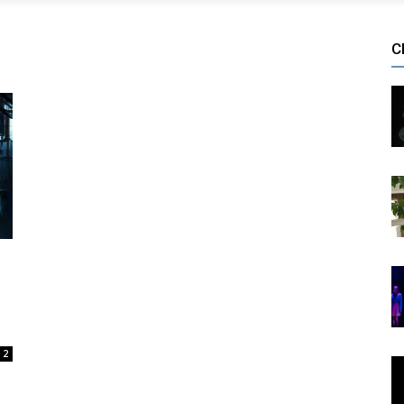
С
ю
2