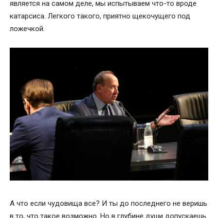
является на самом деле, мы испытываем что-то вроде
катарсиса. Легкого такого, приятно щекочущего под
ложечкой.
А что если чудовища все? И ты до последнего не веришь
в то, что такое возможно. Но в глубине души допускаешь