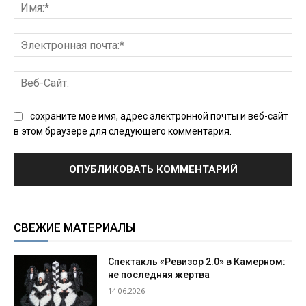
Им
Эл
поч
Ве
Сай
сохраните мое имя, адрес электронной почты и веб-сайт
в этом браузере для следующего комментария.
СВЕЖИЕ МАТЕРИАЛЫ
Спектакль «Ревизор 2.0» в Камерном:
не последняя жертва
14.06.2026