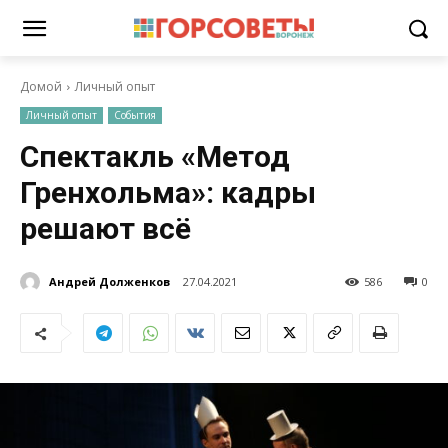
Домой
Личный опыт
Личный опыт
События
Спектакль «Метод
Гренхольма»: кадры
решают всё
Андрей Долженков
27.04.2021
586
0