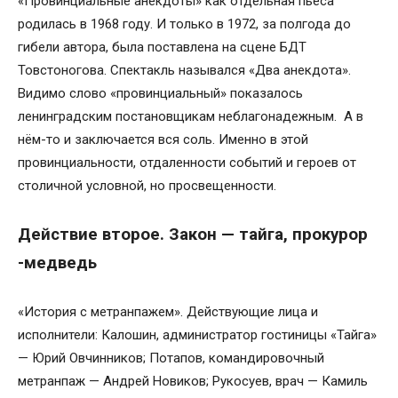
«Провинциальные анекдоты» как отдельная пьеса
родилась в 1968 году. И только в 1972, за полгода до
гибели автора, была поставлена на сцене БДТ
Товстоногова. Спектакль назывался «Два анекдота».
Видимо слово «провинциальный» показалось
ленинградским постановщикам неблагонадежным. А в
нём-то и заключается вся соль. Именно в этой
провинциальности, отдаленности событий и героев от
столичной условной, но просвещенности.
Действие второе. Закон — тайга, прокурор
-медведь
«История с метранпажем». Действующие лица и
исполнители: Калошин, администратор гостиницы «Тайга»
— Юрий Овчинников; Потапов, командировочный
метранпаж — Андрей Новиков; Рукосуев, врач — Камиль