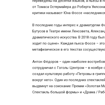
переведены на десятки языков, а пьесы в 
от Томаса Остермайера до Роберта Уилсона 
критики называют Юна Фоссе «наследником
В последние годы интерес к драматургии Фо
Бутусов в Театре имени Ленсовета, Алекса
драматического искусства. В 2018 году был
ходит по сцене». Каждая пьеса Фоссе – это
метафизическое в его текстах сосуществую
Антон Фёдоров – один наиболее востребов
сотрудничал с Гоголь-Центром – в ноябре о
создал культовую работу «Петровы в грипп
вокруг него». Один из последних спектакл
выдвинут на соискание Премии «Золотая Мас
Спектакль большой формы» и «Драма / Раб