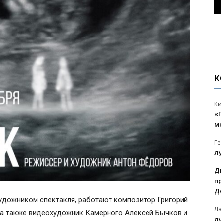
К
К
«
м
Г
л
Д
п
Д
художником спектакля, работают композитор Григорий
Л
, а также видеохудожник Камерного Алексей Бычков и
л