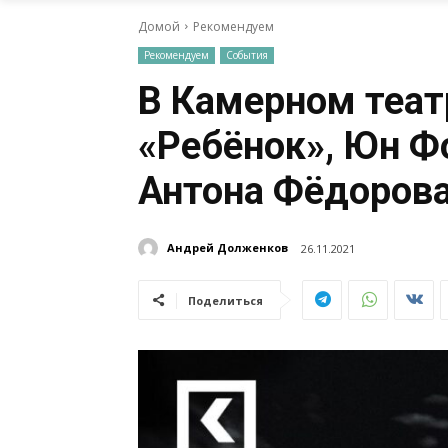
Домой
Рекомендуем
Рекомендуем
События
В Камерном теат
«Ребёнок», Юн Ф
Антона Фёдоров
Андрей Долженков
26.11.2021
Поделиться