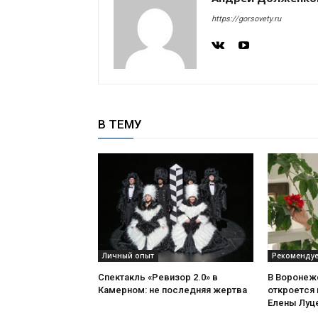
https://gorsovety.ru
В ТЕМУ
Личный опыт
Рекоменду
Спектакль «Ревизор 2.0» в
В Воронеж
Камерном: не последняя жертва
откроется
Елены Луц