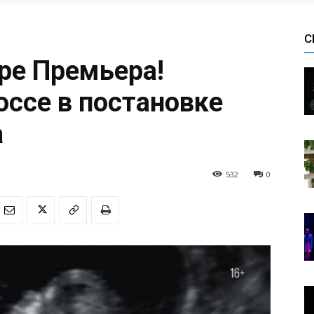
С
ре Премьера!
оссе в постановке
а
532
0