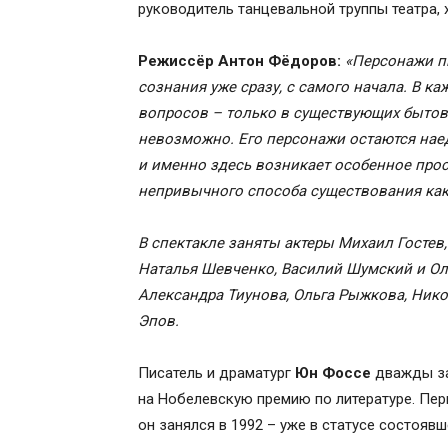
руководитель танцевальной труппы театра, 
Режиссёр Антон Фёдоров:
«Персонажи п
сознания уже сразу, с самого начала. В к
вопросов – только в существующих бытовы
невозможно. Его персонажи остаются наед
и именно здесь возникает особенное прост
непривычного способа существования как д
В спектакле заняты актеры Михаил Гостев
Наталья Шевченко, Василий Шумский и Ол
Александра Тиунова, Ольга Рыжкова, Нико
Эпов.
Писатель и драматург
Юн Фоссе
дважды за
на Нобелевскую премию по литературе. Пер
он занялся в 1992 – уже в статусе состояв