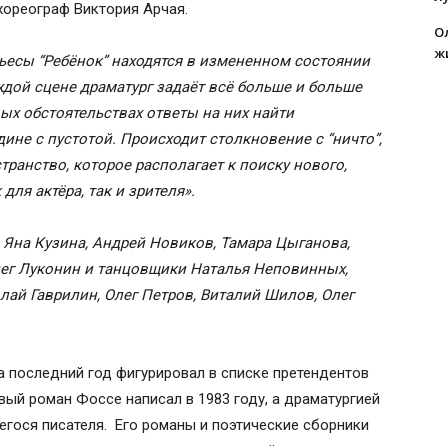
хореограф Виктория Арчая.
О
ж
ьесы “Ребёнок” находятся в измененном состоянии
аждой сцене драматург задаёт всё больше и больше
х обстоятельствах ответы на них найти
ине с пустотой. Происходит столкновение с “ничто”,
ранство, которое располагает к поиску нового,
ля актёра, так и зрителя».
, Яна Кузина, Андрей Новиков, Тамара Цыганова,
ег Луконин и танцовщики Наталья Неповинных,
лай Гаврилин, Олег Петров, Виталий Шилов, Олег
 последний год фигурировал в списке претендентов
вый роман Фоссе написал в 1983 году, а драматургией
шегося писателя. Его романы и поэтические сборники