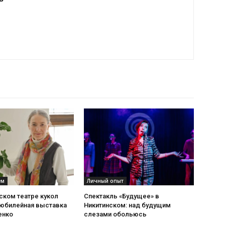
ем
Личный опыт
ском театре кукол
Спектакль «Будущее» в
 юбилейная выставка
Никитинском: над будущим
енко
слезами обольюсь