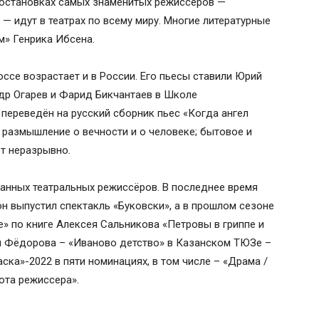
постановках самых знаменитых режиссёров —
— идут в театрах по всему миру. Многие литературные
» Генрика Ибсена.
ссе возрастает и в России. Его пьесы ставили Юрий
ндр Огарев и Фарид Бикчантаев в Школе
 переведён на русский сборник пьес «Когда ангел
 размышление о вечности и о человеке; бытовое и
т неразрывно.
анных театральных режиссёров. В последнее время
н выпустил спектакль «Буковски», а в прошлом сезоне
е» по книге Алексея Сальникова «Петровы в гриппе и
ей Фёдорова – «Иваново детство» в Казанском ТЮЗе –
ка»-2022 в пяти номинациях, в том числе – «Драма /
ота режиссера».