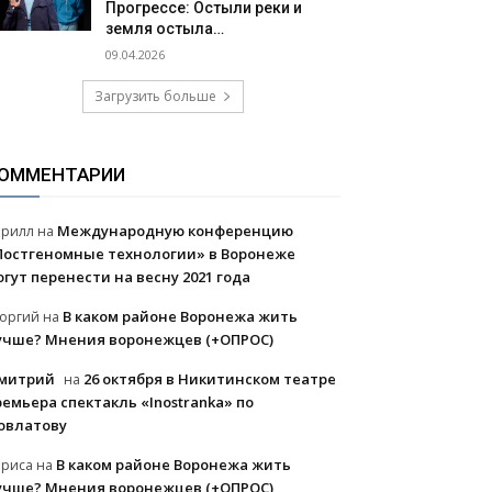
Прогрессе: Остыли реки и
земля остыла…
09.04.2026
Загрузить больше
ОММЕНТАРИИ
Международную конференцию
ирилл
на
Постгеномные технологии» в Воронеже
огут перенести на весну 2021 года
В каком районе Воронежа жить
еоргий
на
учше? Мнения воронежцев (+ОПРОС)
митрий
26 октября в Никитинском театре
на
ремьера спектакль «Inostranka» по
овлатову
В каком районе Воронежа жить
ариса
на
учше? Мнения воронежцев (+ОПРОС)