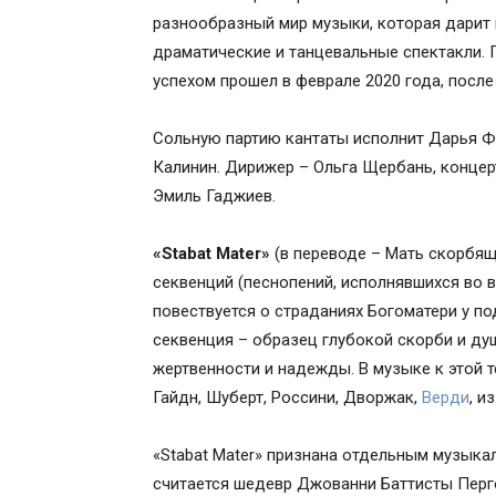
разнообразный мир музыки, которая дарит 
драматические и танцевальные спектакли. 
успехом прошел в феврале 2020 года, после
Сольную партию кантаты исполнит Дарья Ф
Калинин. Дирижер – Ольга Щербань, концер
Эмиль Гаджиев.
«Stabat Mater»
(в переводе ­– Мать скорбя
секвенций (песнопений, исполнявшихся во 
повествуется о страданиях Богоматери у п
секвенция – образец глубокой скорби и ду
жертвенности и надежды. В музыке к этой
Гайдн, Шуберт, Россини, Дворжак,
Верди
, и
«Stabat Mater» признана отдельным музыка
считается шедевр Джованни Баттисты Перго