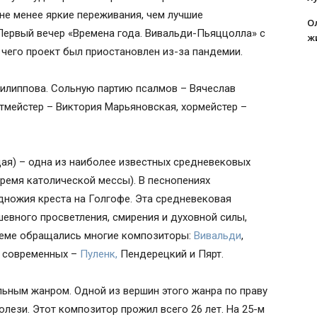
не менее яркие переживания, чем лучшие
О
Первый вечер «Времена года. Вивальди-Пьяццолла» с
ж
 чего проект был приостановлен из-за пандемии.
илиппова. Сольную партию псалмов – Вячеслав
тмейстер – Виктория Марьяновская, хормейстер –
щая) – одна из наиболее известных средневековых
время католической мессы). В песнопениях
одножия креста на Голгофе. Эта средневековая
шевного просветления, смирения и духовной силы,
 теме обращались многие композиторы:
Вивальди
,
з современных –
Пуленк,
Пендерецкий и Пярт.
льным жанром. Одной из вершин этого жанра по праву
лези. Этот композитор прожил всего 26 лет. На 25-м