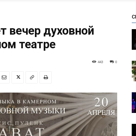
С
 вечер духовной
ом театре
443
0