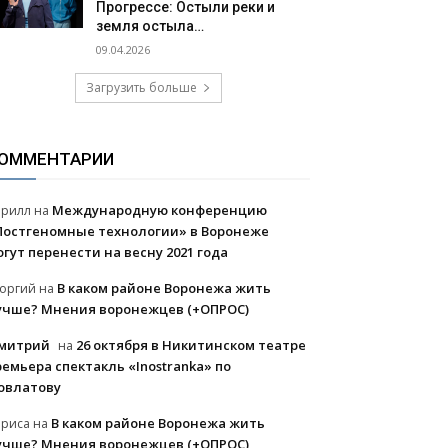
Прогрессе: Остыли реки и
земля остыла…
09.04.2026
Загрузить больше
ОММЕНТАРИИ
Международную конференцию
ирилл
на
Постгеномные технологии» в Воронеже
огут перенести на весну 2021 года
В каком районе Воронежа жить
еоргий
на
учше? Мнения воронежцев (+ОПРОС)
митрий
26 октября в Никитинском театре
на
ремьера спектакль «Inostranka» по
овлатову
В каком районе Воронежа жить
ариса
на
учше? Мнения воронежцев (+ОПРОС)