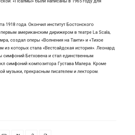
еской. «Псалмы» были написаны в 1965 году для
та 1918 года. Окончил институт Бостонского
 первым американским дирижером в театре La Scala,
ра, создал оперы «Волнения на Таити» и «Тихое
м из которых стала «Вестсайдская история». Леонард
 симфоний Бетховена и стал единственным
кл симфоний композитора Густава Малера. Кроме
ой музыки, прекрасным писателем и лектором.