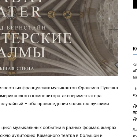
К
К
«
м
 известных французских музыкантов Франсиса Пуленка
Г
л
американского композитора-экспериментатора
 случайный – оба произведения являются лучшими
Д
п
Д
к цикл музыкальных событий в разных формах, жанрах
Л
льскую аудиторию Камерного театра в большой и
л