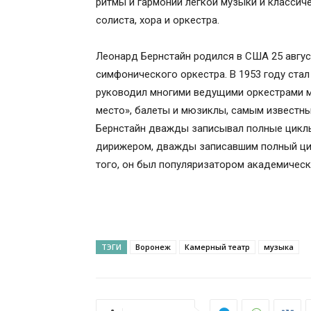
ритмы и гармонии легкой музыки и классич
солиста, хора и оркестра.
Леонард Бернстайн родился в США 25 авгус
симфонического оркестра. В 1953 году стал
руководил многими ведущими оркестрами ми
место», балеты и мюзиклы, самым известны
Бернстайн дважды записывал полные циклы
дирижером, дважды записавшим полный ци
того, он был популяризатором академическ
ТЭГИ
Воронеж
Камерный театр
музыка