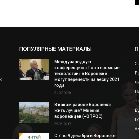
ПОПУЛЯРНЫЕ МАТЕРИАЛЫ
П
Международную
С
конференцию «Постгеномные
Р
технологии» в Воронеже
к
могут перенести на весну 2021
Л
года
П
21.07.2020
ь
Ч
В каком районе Воронежа
Б
жить лучше? Мнения
воронежцев (+ОПРОС)
Г
25.08.2017
А
С 7 по 9 декабря в Воронеже