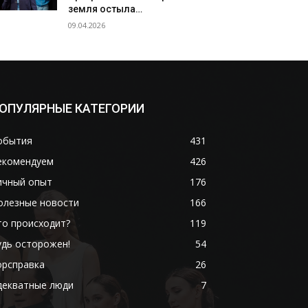
земля остыла…
09.04.2026
ОПУЛЯРНЫЕ КАТЕГОРИИ
обытия
431
екомендуем
426
ичный опыт
176
олезные новости
166
то происходит?
119
удь осторожен!
54
орсправка
26
декватные люди
7