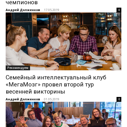
чемпионов
Андрей Долженков
-
17.05.2019
0
Рекомендуем
Семейный интеллектуальный клуб
«МегаМозг» провел второй тур
весенней викторины
Андрей Долженков
-
01.05.2019
0