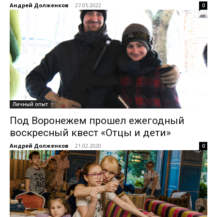
Андрей Долженков
-
27.05.2022
0
Личный опыт
Под Воронежем прошел ежегодный
воскресный квест «Отцы и дети»
Андрей Долженков
-
21.02.2020
0