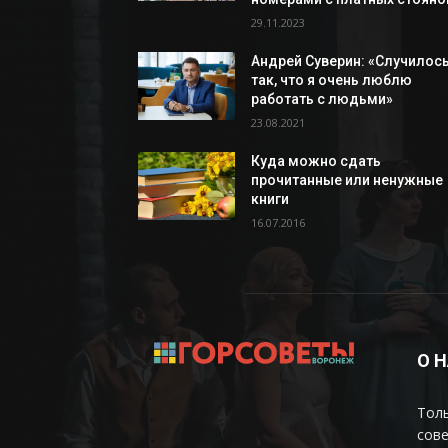
29.11.2023
Андрей Суверин: «Случилос
так, что я очень люблю
работать с людьми»
23.08.2021
Куда можно сдать
прочитанные или ненужные
книги
16.07.2016
О 
Толь
сов