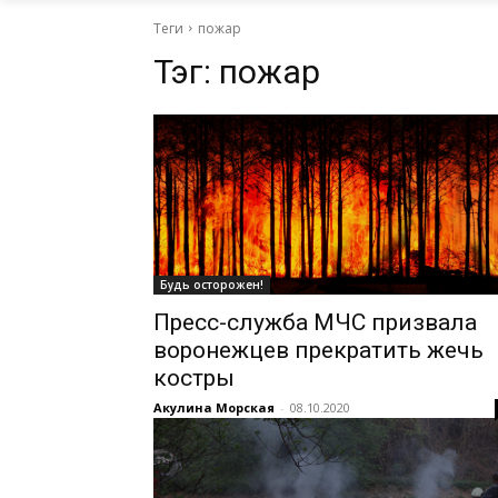
Теги
пожар
Тэг:
пожар
Будь осторожен!
Пресс-служба МЧС призвала
воронежцев прекратить жечь
костры
Акулина Морская
-
08.10.2020