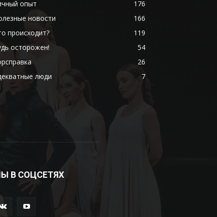
ичный опыт
176
олезные новости
166
то происходит?
119
удь осторожен!
54
орсправка
26
декватные люди
7
Ы В СОЦСЕТЯХ