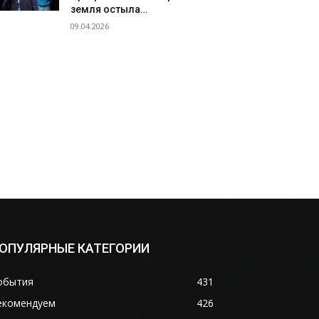
земля остыла…
09.04.2026
ОПУЛЯРНЫЕ КАТЕГОРИИ
обытия
431
екомендуем
426