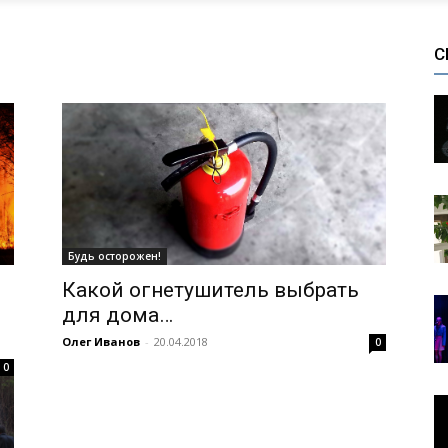
С
Будь осторожен!
Какой огнетушитель выбрать
для дома…
Олег Иванов
-
20.04.2018
0
0