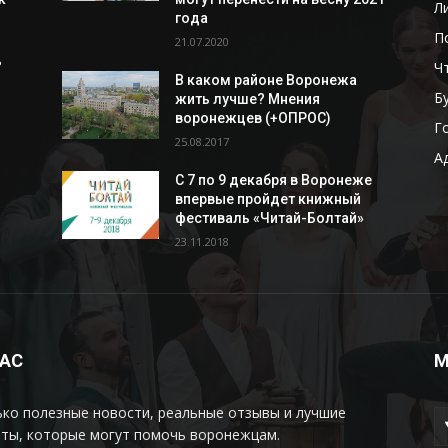
Л
года
П
21.07.2020
ь
Ч
В каком районе Воронежа
Б
жить лучше? Мнения
воронежцев (+ОПРОС)
Г
25.08.2017
А
С 7 по 9 декабря в Воронеже
впервые пройдет книжный
фестиваль «Читай-Болтай»
23.11.2018
НАС
М
ко полезные новости, реальные отзывы и лучшие
еты, которые могут помочь воронежцам.