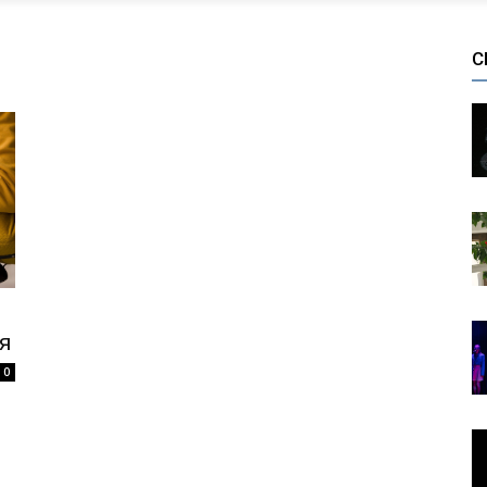
С
я
0