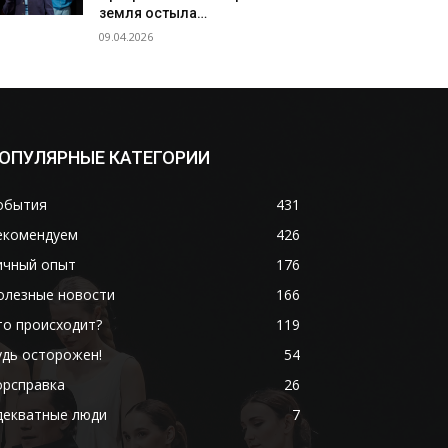
земля остыла…
09.04.2026
ОПУЛЯРНЫЕ КАТЕГОРИИ
обытия
431
екомендуем
426
ичный опыт
176
олезные новости
166
то происходит?
119
удь осторожен!
54
орсправка
26
декватные люди
7