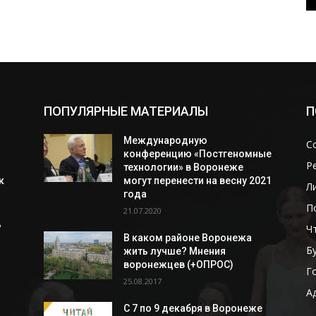
ПОПУЛЯРНЫЕ МАТЕРИАЛЫ
П
Международную
С
конференцию «Постгеномные
Р
технологии» в Воронеже
к
могут перенести на весну 2021
Л
года
П
21.07.2020
ь
Ч
В каком районе Воронежа
Б
жить лучше? Мнения
воронежцев (+ОПРОС)
Г
25.08.2017
А
С 7 по 9 декабря в Воронеже