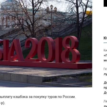
К
К
«
м
Г
л
Д
п
Д
ыплату кэшбэка за покупку туров по России.
Л
р).
л