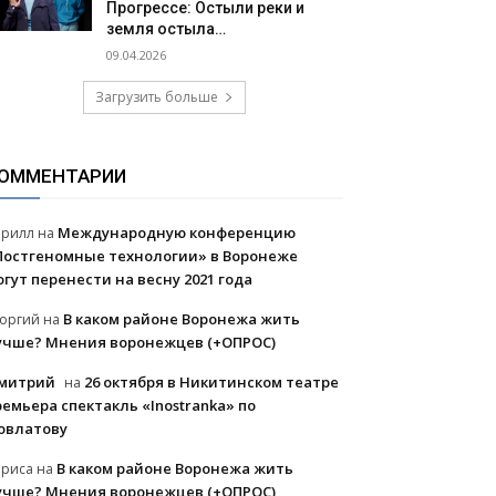
Прогрессе: Остыли реки и
земля остыла…
09.04.2026
Загрузить больше
ОММЕНТАРИИ
Международную конференцию
ирилл
на
Постгеномные технологии» в Воронеже
огут перенести на весну 2021 года
В каком районе Воронежа жить
еоргий
на
учше? Мнения воронежцев (+ОПРОС)
митрий
26 октября в Никитинском театре
на
ремьера спектакль «Inostranka» по
овлатову
В каком районе Воронежа жить
ариса
на
учше? Мнения воронежцев (+ОПРОС)