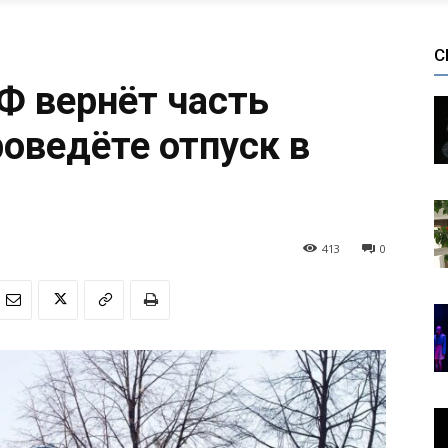
С
Ф вернёт часть
роведёте отпуск в
413
0