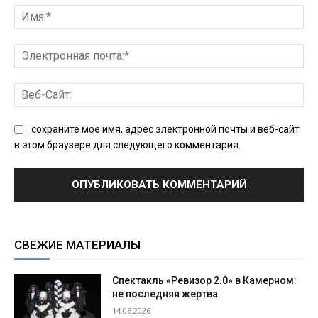
Им
Эл
поч
Ве
Сай
сохраните мое имя, адрес электронной почты и веб-сайт
в этом браузере для следующего комментария.
СВЕЖИЕ МАТЕРИАЛЫ
Спектакль «Ревизор 2.0» в Камерном:
не последняя жертва
14.06.2026