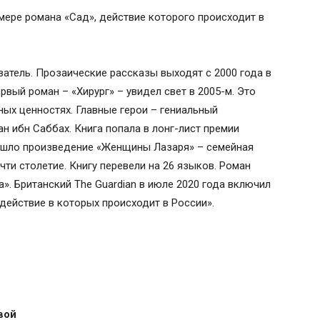
мере романа «Сад», действие которого происходит в
ватель. Прозаические рассказы выходят с 2000 года в
ервый роман – «Хирург» – увидел свет в 2005-м. Это
ных ценностях. Главные герои – гениальный
ан ибн Саббах. Книга попала в лонг-лист премии
вышло произведение «Женщины Лазаря» – семейная
ти столетие. Книгу перевели на 26 языков. Роман
а». Британский The Guardian в июле 2020 года включил
действие в которых происходит в России».
вой