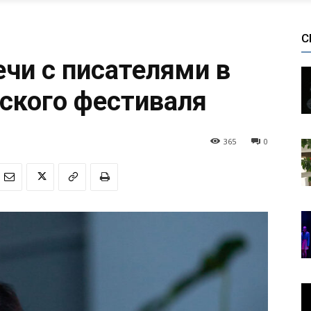
С
ечи с писателями в
ского фестиваля
365
0