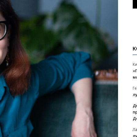
К
К
«
м
Г
л
Д
п
Д
Л
л