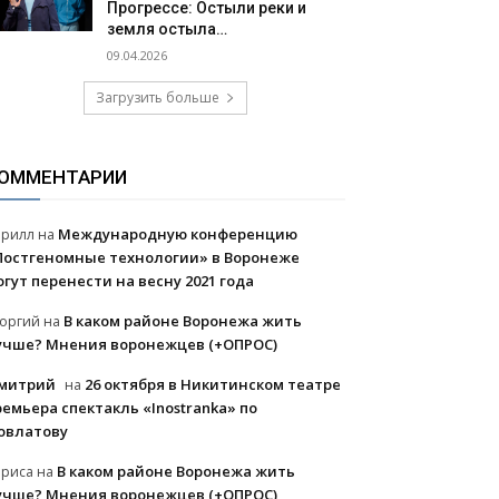
Прогрессе: Остыли реки и
земля остыла…
09.04.2026
Загрузить больше
ОММЕНТАРИИ
Международную конференцию
ирилл
на
Постгеномные технологии» в Воронеже
огут перенести на весну 2021 года
В каком районе Воронежа жить
еоргий
на
учше? Мнения воронежцев (+ОПРОС)
митрий
26 октября в Никитинском театре
на
ремьера спектакль «Inostranka» по
овлатову
В каком районе Воронежа жить
ариса
на
учше? Мнения воронежцев (+ОПРОС)