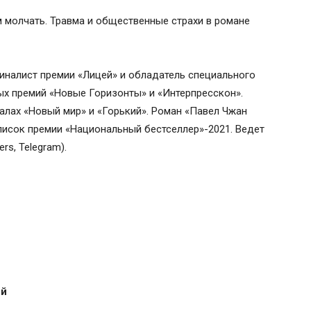
м молчать. Травма и общественные страхи в романе
Финалист премии «Лицей» и обладатель специального
ых премий «Новые Горизонты» и «Интерпресскон».
алах «Новый мир» и «Горький». Роман «Павел Чжан
писок премии «Национальный бестселлер»-2021. Ведет
rs, Telegram).
ой