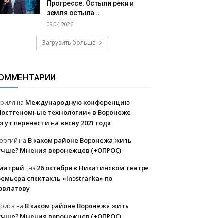
Прогрессе: Остыли реки и
земля остыла…
09.04.2026
Загрузить больше
ОММЕНТАРИИ
Международную конференцию
ирилл
на
Постгеномные технологии» в Воронеже
огут перенести на весну 2021 года
В каком районе Воронежа жить
еоргий
на
учше? Мнения воронежцев (+ОПРОС)
митрий
26 октября в Никитинском театре
на
ремьера спектакль «Inostranka» по
овлатову
В каком районе Воронежа жить
ариса
на
учше? Мнения воронежцев (+ОПРОС)