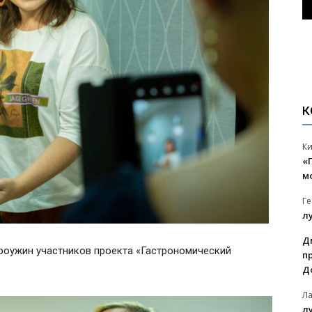
К
К
«
м
Г
л
Д
троужин участников проекта «Гастрономический
п
Д
Л
л