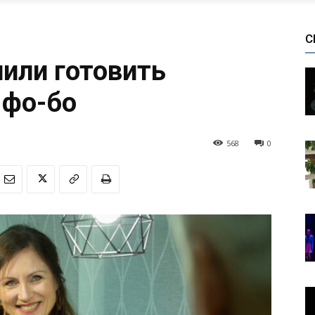
С
или готовить
 фо-бо
568
0