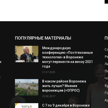
ПОПУЛЯРНЫЕ МАТЕРИАЛЫ
П
Международную
С
конференцию «Постгеномные
Р
технологии» в Воронеже
к
могут перенести на весну 2021
Л
года
П
21.07.2020
ь
Ч
В каком районе Воронежа
Б
жить лучше? Мнения
воронежцев (+ОПРОС)
Г
25.08.2017
А
С 7 по 9 декабря в Воронеже