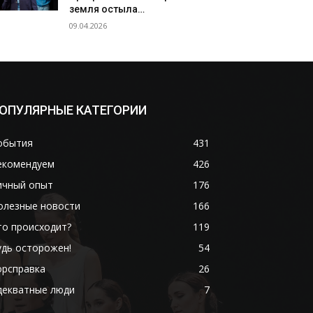
земля остыла…
09.04.2026
ОПУЛЯРНЫЕ КАТЕГОРИИ
обытия
431
екомендуем
426
ичный опыт
176
олезные новости
166
то происходит?
119
удь осторожен!
54
орсправка
26
декватные люди
7