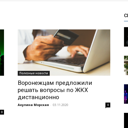
С
Полезные новости
Воронежцам предложили
решать вопросы по ЖКХ
дистанционно
Акулина Морская
-
03.11.2020
0
0