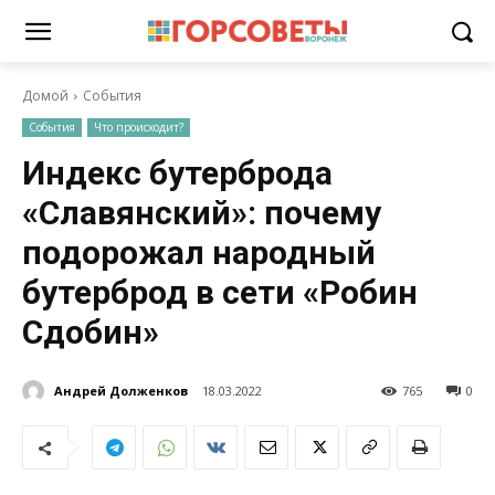
Домой
События
События
Что происходит?
Индекс бутерброда
«Славянский»: почему
подорожал народный
бутерброд в сети «Робин
Сдобин»
Андрей Долженков
18.03.2022
765
0