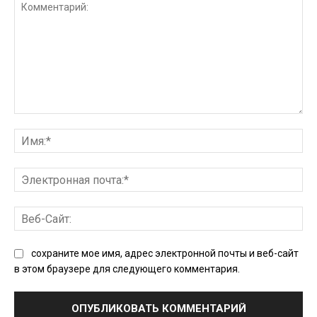
Комментарий:
Им
Эл
поч
Ве
Сай
сохраните мое имя, адрес электронной почты и веб-сайт
в этом браузере для следующего комментария.