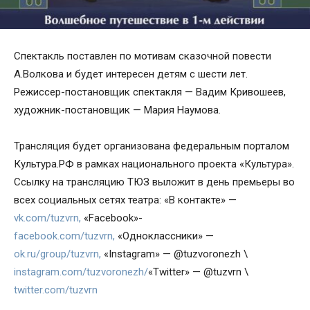
Спектакль поставлен по мотивам сказочной повести
А.Волкова и будет интересен детям с шести лет.
Режиссер-постановщик спектакля — Вадим Кривошеев,
художник-постановщик — Мария Наумова.
Трансляция будет организована федеральным порталом
Культура.РФ в рамках национального проекта «Культура».
Ссылку на трансляцию ТЮЗ выложит в день премьеры во
всех социальных сетях театра: «В контакте» —
vk.com/tuzvrn,
«Faсebook»-
facebook.com/tuzvrn,
«Одноклассники» —
ok.ru/group/tuzvrn,
«Instagram» — @tuzvoronezh \
instagram.com/tuzvoronezh/
«Twitter» — @tuzvrn \
twitter.com/tuzvrn