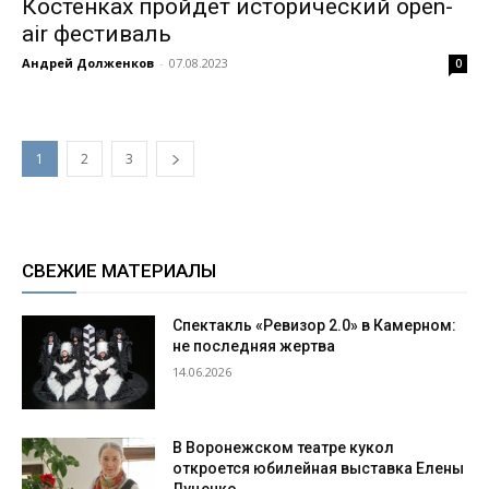
Костенках пройдет исторический open-
air фестиваль
Андрей Долженков
-
07.08.2023
0
1
2
3
СВЕЖИЕ МАТЕРИАЛЫ
Спектакль «Ревизор 2.0» в Камерном:
не последняя жертва
14.06.2026
В Воронежском театре кукол
откроется юбилейная выставка Елены
Луценко