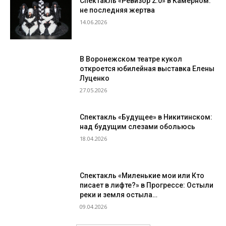
Спектакль «Ревизор 2.0» в Камерном:
не последняя жертва
14.06.2026
В Воронежском театре кукол
откроется юбилейная выставка Елены
Луценко
27.05.2026
Спектакль «Будущее» в Никитинском:
над будущим слезами обольюсь
18.04.2026
Спектакль «Миленькие мои или Кто
писает в лифте?» в Прогрессе: Остыли
реки и земля остыла…
09.04.2026