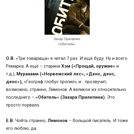
Захар Прилепин.
«Обитель».
О.В.
«Три товарища» я читал 7 раз. И ещё буду. Ну и всего
Ремарка. А ещё – старина
Хэм («Прощай, оружие»
и
т.д.),
Мураками («Норвежский лес», «Денс, денс,
денс»),
«Географ глобус пропил», и… прозвучит,
возможно, странно, Лимонов. А великое из относительно
последнего –
«Обитель» (Захара Прилепина).
Это
просто порвало.
Е.В.
Чойта странно,
Лимонов
– большой писатель. И тоже
его люблю, да.