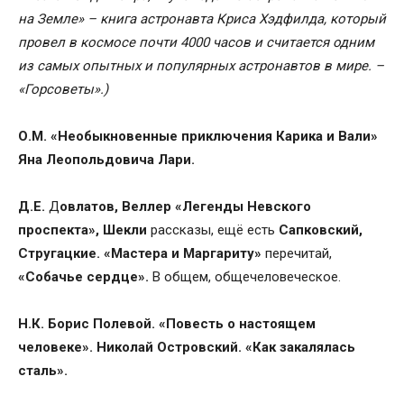
на Земле» – книга астронавта Криса Хэдфилда, который
провел в космосе почти 4000 часов и считается одним
из самых опытных и популярных астронавтов в мире. –
«Горсоветы».)
О.М.
«Необыкновенные приключения Карика и Вали»
Яна Леопольдовича Лари.
Д.Е.
Д
овлатов, Веллер «Легенды Невского
проспекта», Шекли
рассказы, ещё есть
Сапковский,
Стругацкие. «Мастера и Маргариту»
перечитай,
«Собачье сердце».
В общем, общечеловеческое.
Н.К. Борис Полевой. «Повесть о настоящем
человеке». Николай Островский. «Как закалялась
сталь».