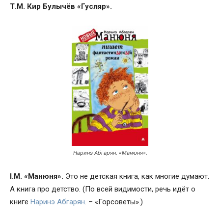
Т.М. Кир Булычёв «Гусляр».
Наринэ Абгарян. «Манюня».
I.M. «Манюня».
Это не детская книга, как многие думают.
А книга про детство. (По всей видимости, речь идёт о
книге
Наринэ Абгарян
. – «Горсоветы».)