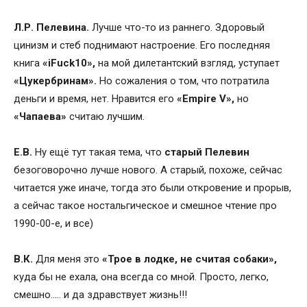
Л.Р. Пелевина.
Лучше что-то из раннего. Здоровый
цинизм и стеб поднимают настроение. Его последняя
книга
«iFuck10»,
на мой дилетантский взгляд, уступает
«Цукербринам».
Но сожаления о том, что потратила
деньги и время, нет. Нравится его
«Empire V»,
но
«Чапаева»
считаю лучшим.
Е.В.
Ну ещё тут такая тема, что
старый Пелевин
безоговорочно лучше нового. А старый, похоже, сейчас
читается уже иначе, тогда это были откровение и прорыв,
а сейчас такое ностальгическое и смешное чтение про
1990-00-е, и все)
В.К.
Для меня это
«Трое в лодке, не считая собаки»,
куда бы не ехала, она всегда со мной. Просто, легко,
смешно….. и да здравствует жизнь!!!