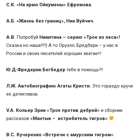
С.К. «На краю Ойкумены» Ефремова.
А.Б. «Жизнь без границ», Ник Вуйчич.
А.В.
Попробуй
Никитина – серию «Трое из леса»!
Сказка но наша!!!!) А то Оруэлл, Бредбери – у нас в
России и своих писателей хороших хватает!
Ю.Д.Фредерик Бегбедер
тебе в помощь!!!
Л.Ж. Автобиографию Агаты Кристи.
Это гораздо круче
её детективов.
V.A. Кольер Эрик «Трое против дебрей»
и сборник
рассказов
«Мантык – истребитель тигров»
В.С.
Кучеренко «Встречи с амурским тигром».