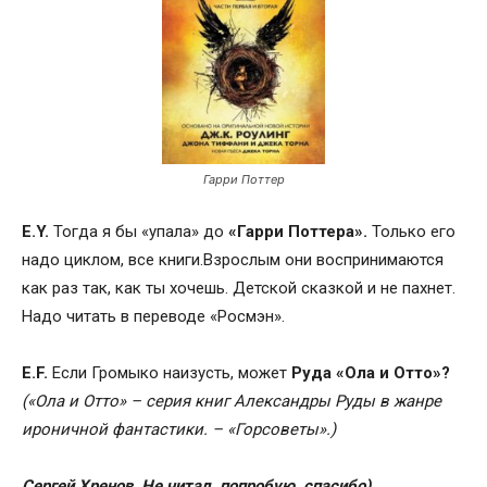
Гарри Поттер
E.Y.
Тогда я бы «упала» до
«Гарри Поттера».
Только его
надо циклом, все книги.Взрослым они воспринимаются
как раз так, как ты хочешь. Детской сказкой и не пахнет.
Надо читать в переводе «Росмэн».
E.F.
Если Громыко наизусть, может
Руда «Ола и Отто»?
(«Ола и Отто» – серия книг Александры Руды в жанре
ироничной фантастики
. – «Горсоветы».)
Cергей Хренов
. Не читал, попробую, спасибо)