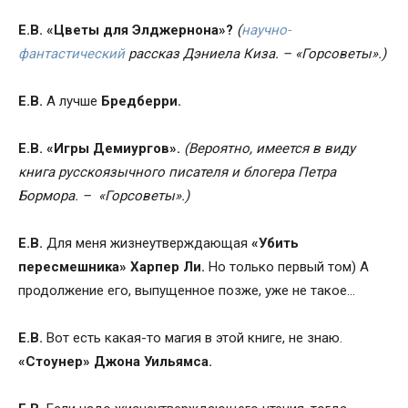
Е.В.
«Цветы для Элджернона»?
(
научно-
фантастический
рассказ Дэниела Киза. – «Горсоветы».)
Е.В.
А лучше
Бредберри.
Е.В.
«Игры Демиургов».
(Вероятно, имеется в виду
книга русскоязычного
писателя и блогера Петра
Бормора. – «Горсоветы».)
Е.В.
Для меня жизнеутверждающая
«Убить
пересмешника» Харпер Ли.
Но только первый том) А
продолжение его, выпущенное позже, уже не такое…
Е.В.
Вот есть какая-то магия в этой книге, не знаю.
«Стоунер» Джона Уильямса.