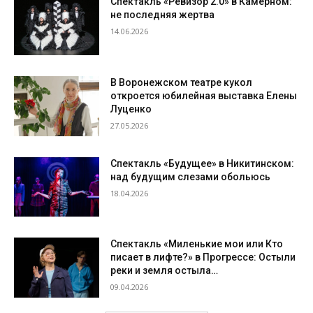
Спектакль «Ревизор 2.0» в Камерном:
не последняя жертва
14.06.2026
В Воронежском театре кукол
откроется юбилейная выставка Елены
Луценко
27.05.2026
Спектакль «Будущее» в Никитинском:
над будущим слезами обольюсь
18.04.2026
Спектакль «Миленькие мои или Кто
писает в лифте?» в Прогрессе: Остыли
реки и земля остыла…
09.04.2026