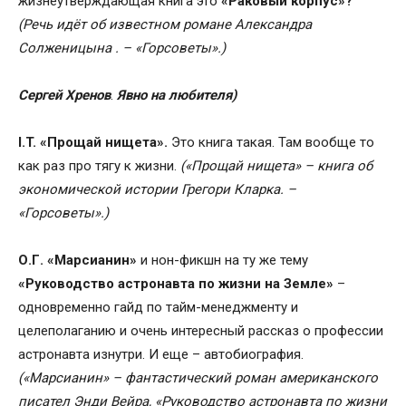
жизнеутверждающая книга это
«Раковый корпус»?
(Речь идёт об известном романе Александра
Солженицына
. – «Горсоветы».)
Cергей Хренов
.
Явно на любителя)
I.T.
«Прощай нищета».
Это книга такая. Там вообще то
как раз про тягу к жизни.
(«Прощай нищета» – книга об
экономической истории Грегори Кларка. –
«Горсоветы».)
О.Г.
«Марсианин»
и нон-фикшн на ту же тему
«Руководство астронавта по жизни на Земле»
–
одновременно гайд по тайм-менеджменту и
целеполаганию и очень интересный рассказ о профессии
астронавта изнутри. И еще – автобиография.
(«Марсианин» – фантастический роман американского
писател Энди Вейра, «Руководство астронавта по жизни