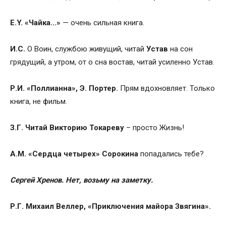
E.Y. «Чайка…»
— очень сильная книга.
И.С.
О Воин, службою живущий, читай
Устав
на сон
грядущий, а утром, от о сна востав, читай усиленно Устав.
Р.И. «Поллианна», Э. Портер.
Прям вдохновляет. Только
книга, не фильм.
З.Г. Читай Викторию Токареву
– просто Жизнь!
А.М. «Сердца четырех» Сорокина
попадались тебе?
Сергей Хренов.
Нет, возьму на заметку.
Р.Г. Михаил Веллер, «Приключения майора Звягина».