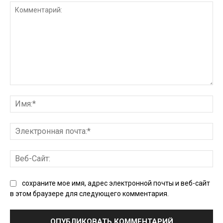
Комментарий:
Им
Эл
поч
Ве
Сай
сохраните мое имя, адрес электронной почты и веб-сайт
в этом браузере для следующего комментария.