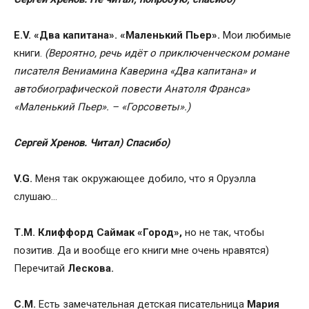
E.V.
«Два капитана». «Маленький Пьер».
Мои любимые
книги.
(Вероятно, речь идёт о приключенческом романе
писателя Вениамина Каверина «Два капитана» и
автобиографической повести Анатоля Франса»
«Маленький Пьер». – «Горсоветы».)
Cергей Хренов.
Читал) Спасибо)
V.G.
Меня так окружающее добило, что я Оруэлла
слушаю…
Т.М.
Клиффорд Саймак «Город»,
но не так, чтобы
позитив. Да и вообще его книги мне очень нравятся)
Перечитай
Лескова.
С.М.
Есть замечательная детская писательница
Мария