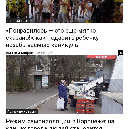
Личный опыт
«Понравилось — это еще мягко
сказано!»: как подарить ребенку
незабываемые каникулы
Максим Ковров
-
03.06.2023
0
Полезные новости
Режим самоизоляции в Воронеже: на
улицах города людей становится