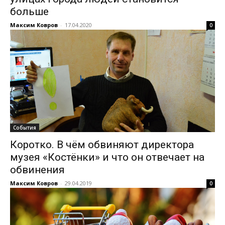
больше
Максим Ковров
-
17.04.2020
0
События
Коротко. В чём обвиняют директора
музея «Костёнки» и что он отвечает на
обвинения
Максим Ковров
-
29.04.2019
0