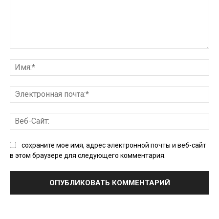
Комментарий:
Им
Эл
поч
Ве
Сай
сохраните мое имя, адрес электронной почты и веб-сайт
в этом браузере для следующего комментария.