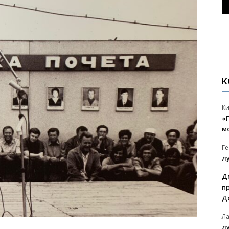
К
К
«
м
Г
л
Д
п
Д
Л
л