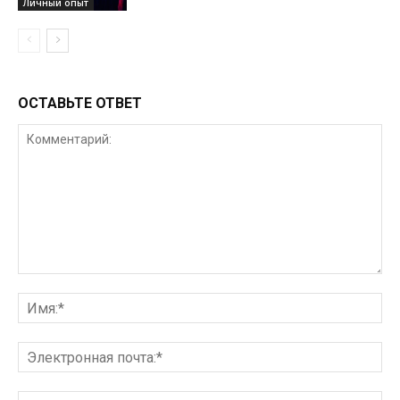
Личный опыт
ОСТАВЬТЕ ОТВЕТ
Комментарий:
Им
Эл
поч
Ве