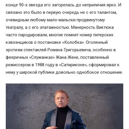
конце 90-х звезда его загорелась до неприличия ярко. И
связано это было в первую очередь не с его талантом,
очевидным любому мало-мальски продвинутому
театралу, а с его эпатажностью. Манерность Виктюка
часто пародировали, многие помнят номер питерских
кэвээнщиков о постановке «Колобка». Оголенный
эротизм спектаклей Романа Григорьевича, особенно в
фееричных «Служанках» Жана Жене, поставленный
режиссером в 1988 году в «Сатириконе», сформировал к
нему у широкой публики довольно однобокое отношение.