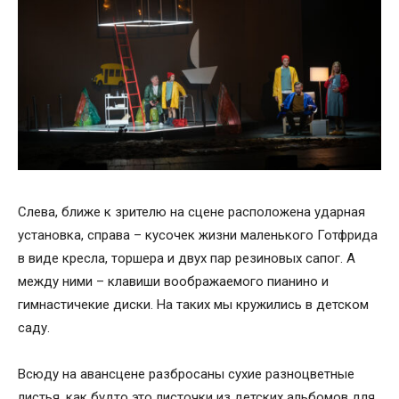
Слева, ближе к зрителю на сцене расположена ударная
установка, справа – кусочек жизни маленького Готфрида
в виде кресла, торшера и двух пар резиновых сапог. А
между ними – клавиши воображаемого пианино и
гимнастичекие диски. На таких мы кружились в детском
саду.
Всюду на авансцене разбросаны сухие разноцветные
листья, как будто это листочки из детских альбомов для