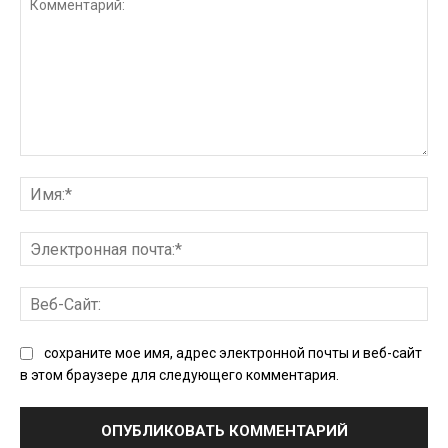
Комментарий:
Им
Эл
поч
Ве
Сай
сохраните мое имя, адрес электронной почты и веб-сайт
в этом браузере для следующего комментария.