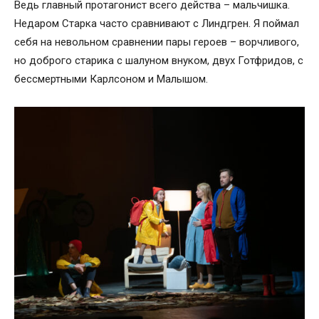
Ведь главный протагонист всего действа – мальчишка.
Недаром Старка часто сравнивают с Линдгрен. Я поймал
себя на невольном сравнении пары героев – ворчливого,
но доброго старика с шалуном внуком, двух Готфридов, с
бессмертными Карлсоном и Малышом.