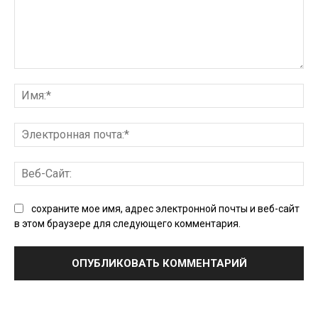
Комментарий:
Им
Эл
поч
Ве
Сай
сохраните мое имя, адрес электронной почты и веб-сайт
в этом браузере для следующего комментария.