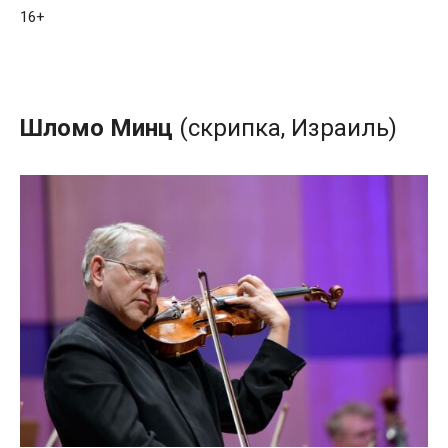
16+
Шломо
Минц
(скрипка, Израиль)