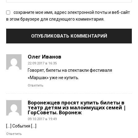
Сай
сохраните мое имя, адрес электронной почты и веб-сайт
в этом браузере для следующего комментария.
Олег Иванов
22.09.2017 в 16:35
Говорят, билеты на спектакли фестиваля
«Маршак» уже не купить.
Ответить
Воронежцев просят купить билеты в
театр детям из малоимущих семей |
ГорСоветы. Воронеж
09.10.2017 в 19:49
[…] События […]
Ответить