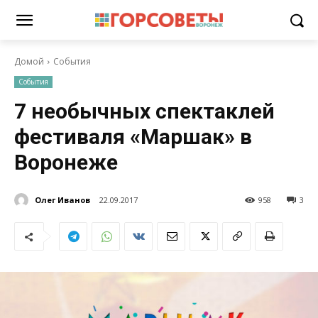
Домой
События
События
7 необычных спектаклей
фестиваля «Маршак» в
Воронеже
Олег Иванов
22.09.2017
958
3