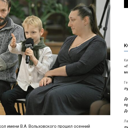
К
К
«
м
Г
л
Д
п
Д
Л
кол имени В.А. Вольховского прошел осенний
л