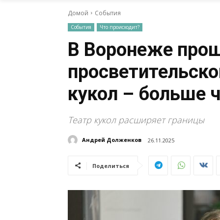
Домой
События
События
Что происходит?
В Воронеже прош
просветительско
кукол – больше 
Театр кукол расширяет границы
Андрей Долженков
26.11.2025
Поделиться