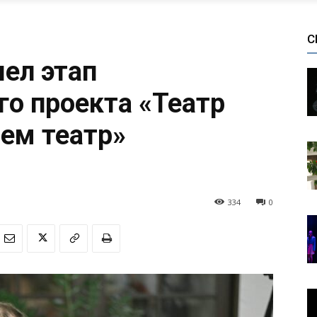
С
ел этап
го проекта «Театр
чем театр»
334
0