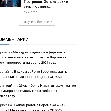
Прогрессе: Остыли реки и
земля остыла…
09.04.2026
Загрузить больше
ОММЕНТАРИИ
Международную конференцию
ирилл
на
Постгеномные технологии» в Воронеже
огут перенести на весну 2021 года
В каком районе Воронежа жить
еоргий
на
учше? Мнения воронежцев (+ОПРОС)
митрий
26 октября в Никитинском театре
на
ремьера спектакль «Inostranka» по
овлатову
В каком районе Воронежа жить
ариса
на
учше? Мнения воронежцев (+ОПРОС)