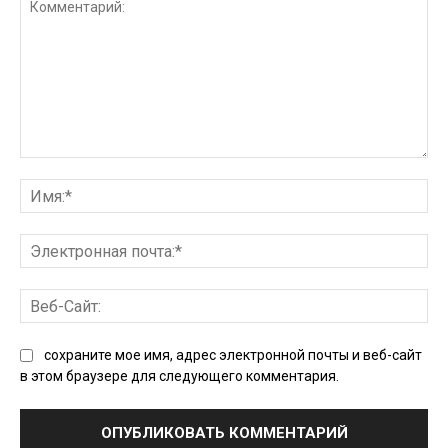
Комментарий:
Им
Эл
поч
Ве
Сай
сохраните мое имя, адрес электронной почты и веб-сайт
в этом браузере для следующего комментария.