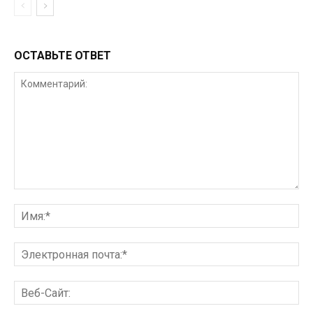
ОСТАВЬТЕ ОТВЕТ
Комментарий:
Им
Эл
поч
Ве
Сай