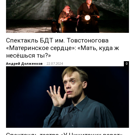
Спектакль БДТ им. Товстоногова
«Материнское сердце»: «Мать, куда ж
несёшься ты?»
Андрей Долженков
-
22.07.2024
0