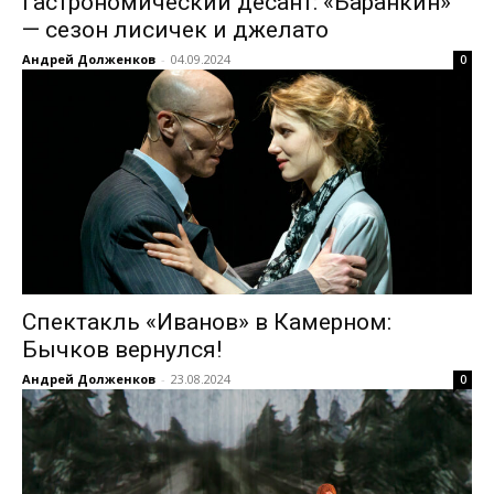
Гастрономический десант: «Баранкин»
— сезон лисичек и джелато
Андрей Долженков
-
04.09.2024
0
Спектакль «Иванов» в Камерном:
Бычков вернулся!
Андрей Долженков
-
23.08.2024
0