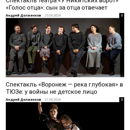
Спектакль театра «У Никитских ворот»
«Голос отца»: сын за отца отвечает
Андрей Долженков
-
25.06.2024
0
Спектакль «Воронеж — река глубокая» в
ТЮЗе: у войны не детское лицо
Андрей Долженков
-
21.06.2024
0