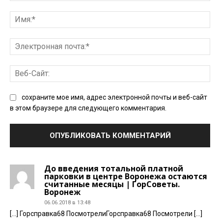
Комментарий:
Им
Эл
поч
Ве
Сай
сохраните мое имя, адрес электронной почты и веб-сайт
в этом браузере для следующего комментария.
До введения тотальной платной
парковки в центре Воронежа остаются
считанные месяцы | ГорСоветы.
Воронеж
06.06.2018 в 13:48
[…] Горсправка68 ПосмотрелиГорсправка68 Посмотрели […]