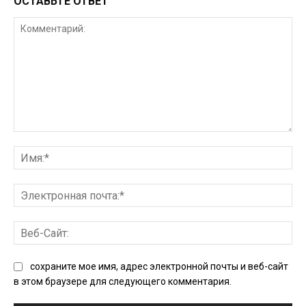
ОСТАВЬТЕ ОТВЕТ
Комментарий:
Им
Эл
поч
Ве
Сай
сохраните мое имя, адрес электронной почты и веб-сайт
в этом браузере для следующего комментария.