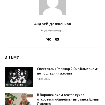
Андрей Долженков
https://gorsovety.ru
В ТЕМУ
Спектакль «Ревизор 2.0» в Камерном:
не последняя жертва
14.06.2026
Личный опыт
В Воронежском театре кукол
откроется юбилейная выставка Елены
Луценко