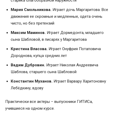
старика благообразной наружности
Мария Смольникова.
Играет дочь Маргаритова. Все
движения ее скромные и медленные, одета очень
чисто, но без претензий
Максим Маминов.
Играет Дормедонта, младшего
сына Шабловой, в писарях у Маргаритова
Кристина Власова.
Играет Онуфрия Потаповича
Дороднова, купца средних лет
Вадим Дубровин.
Играет Николая Андреевича
Шаблова, старшего сына Шабловой
Константин Муханов.
Играет Варвару Харитоновну
Лебёдкину, вдову
Практически все актеры – выпускники ГИТИСа,
учившиеся на одном курсе.