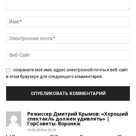
Комментарий:
Им
Эл
поч
Ве
Сай
сохраните мое имя, адрес электронной почты и веб-сайт
в этом браузере для следующего комментария.
Режиссер Дмитрий Крымов: «Хороший
спектакль должен удивлять» |
ГорСоветы. Воронеж
13.06.2018 в 20:05