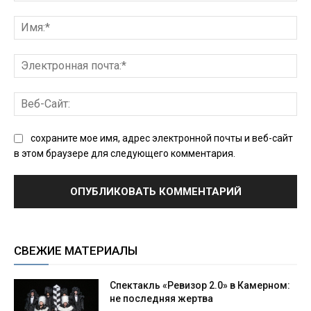
Комментарий:
Им
Эл
поч
Ве
Сай
сохраните мое имя, адрес электронной почты и веб-сайт
в этом браузере для следующего комментария.
СВЕЖИЕ МАТЕРИАЛЫ
Спектакль «Ревизор 2.0» в Камерном:
не последняя жертва