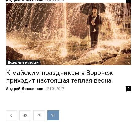
0
Полезные новости
К майским праздникам в Воронеж
приходит настоящая теплая весна
Андрей Долженков
-
24.04.2017
0
48
49
50